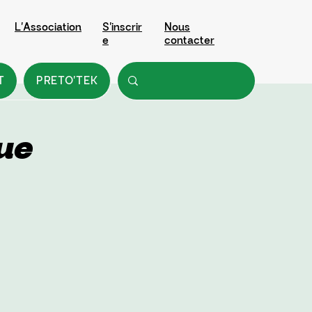
L'Association
S'inscrir
Nous
e
contacter
T
PRETO'TEK
ue