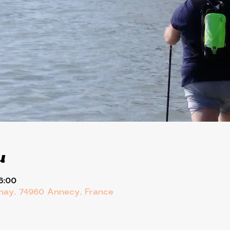
u
6:00
rnay, 74960 Annecy, France