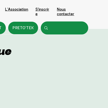
L'Association
S'inscrir
Nous
e
contacter
T
PRETO'TEK
ue