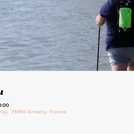
u
6:00
rnay, 74960 Annecy, France