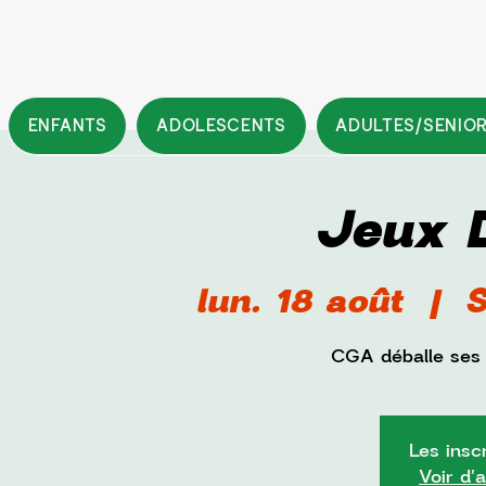
ENFANTS
ADOLESCENTS
ADULTES/SENIO
Jeux 
lun. 18 août
  |  
S
CGA déballe ses j
Les insc
Voir d'