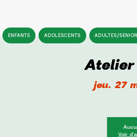
ENFANTS
ADOLESCENTS
ADULTES/SENIO
Atelie
jeu. 27 
Aucun
Voir d'