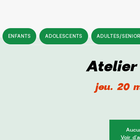
ENFANTS
ADOLESCENTS
ADULTES/SENIO
Atelie
jeu. 20 
Aucun
Voir d'