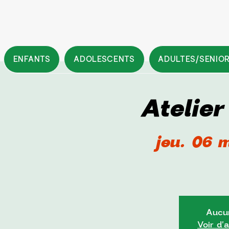
ENFANTS
ADOLESCENTS
ADULTES/SENIO
Atelie
jeu. 06 
Aucun
Voir d'