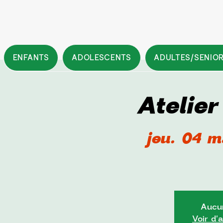
ENFANTS
ADOLESCENTS
ADULTES/SENIO
Atelie
jeu. 04 m
Aucun
Voir d'