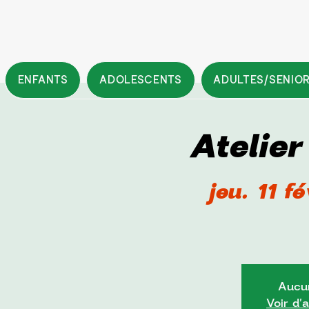
ENFANTS
ADOLESCENTS
ADULTES/SENIO
Atelie
jeu. 11 fé
Aucun
Voir d'