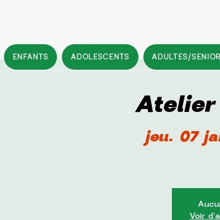
ENFANTS
ADOLESCENTS
ADULTES/SENIO
Atelie
jeu. 07 ja
Aucun
Voir d'