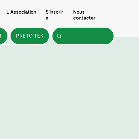
L'Association
S'inscrir
Nous
e
contacter
T
PRETO'TEK