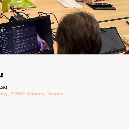
u
:30
rnay, 74960 Annecy, France