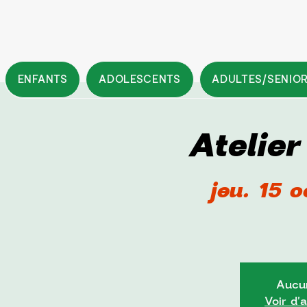
ENFANTS
ADOLESCENTS
ADULTES/SENIO
Atelie
jeu. 15 o
Aucun
Voir d'