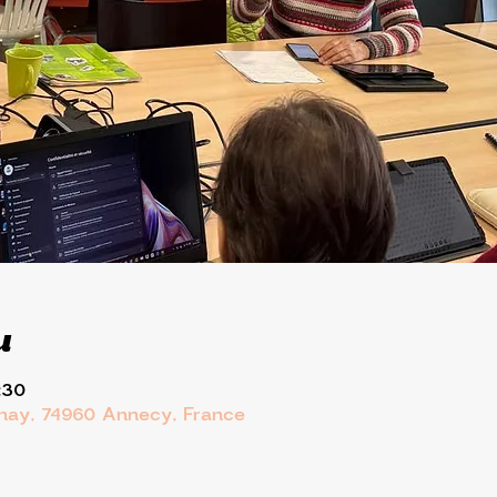
u
:30
rnay, 74960 Annecy, France