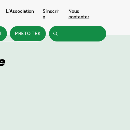
L'Association
S'inscrir
Nous
e
contacter
T
PRETO'TEK
e