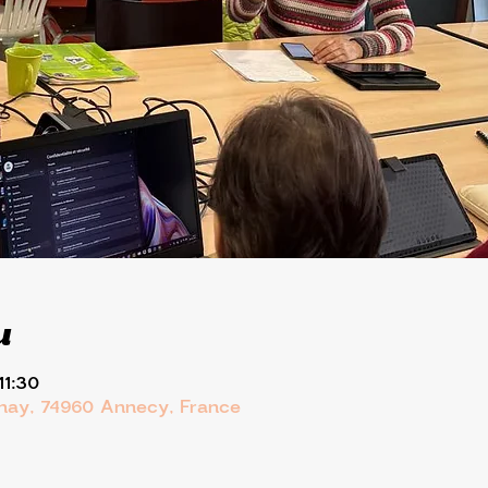
u
11:30
rnay, 74960 Annecy, France