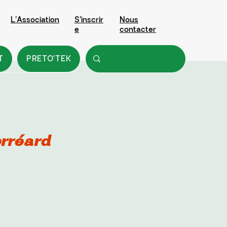
L'Association
S'inscrir
Nous
e
contacter
T
PRETO'TEK
rréard