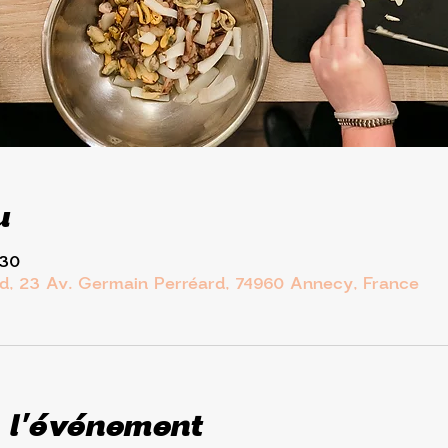
u
:30
d, 23 Av. Germain Perréard, 74960 Annecy, France
 l'événement