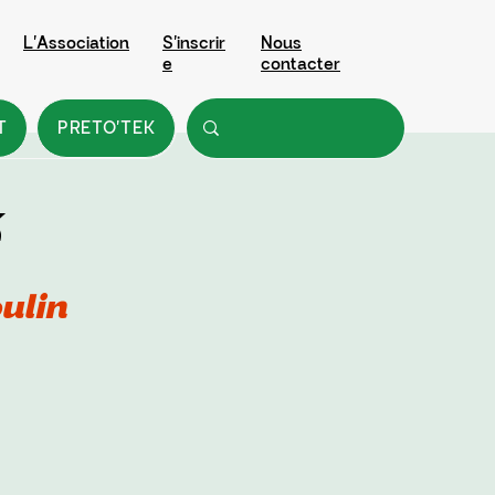
L'Association
S'inscrir
Nous
e
contacter
T
PRETO'TEK
ulin