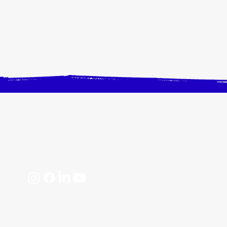
CONTACTEZ-NOUS
Horaires, plan d'accès
📩 contact@crangevrieranimation.com
Mentions légales
Politiques de confidentialité