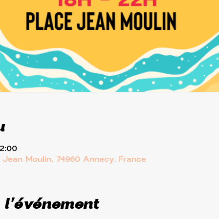
u
22:00
. Jean Moulin, 74960 Annecy, France
 l'événement