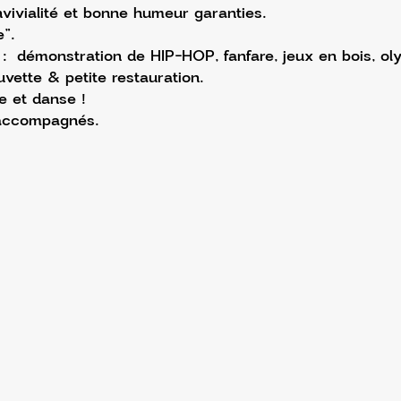
ivialité et bonne humeur garanties.
”.
:  démonstration de HIP-HOP, fanfare, jeux en bois, ol
vette & petite restauration. 
e et danse !
 accompagnés.