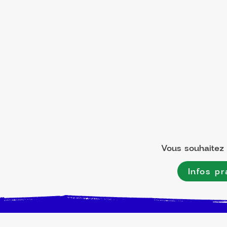
Vous souhaitez l
Infos pr