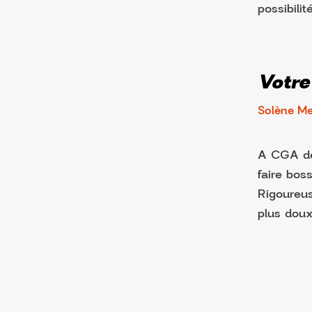
possibilit
Votre
Solène Me
A CGA dep
faire boss
Rigoureus
plus doux