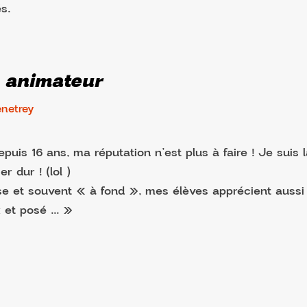
és.
 animateur
netrey
uis 16 ans, ma réputation n’est plus à faire ! Je suis 
er dur ! (lol )
e et souvent « à fond », mes élèves apprécient auss
 et posé ... »