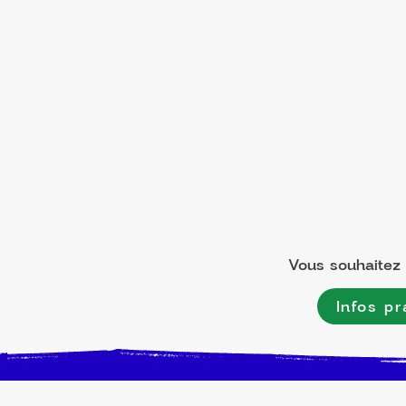
Vous souhaitez l
Infos pr