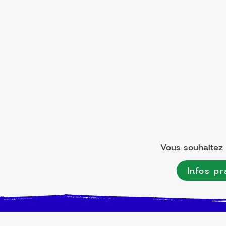
Vous souhaitez l
Infos pr