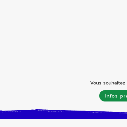
Vous souhaitez l
Infos pr