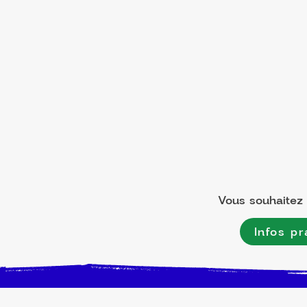
Vous souhaitez l
Infos pr