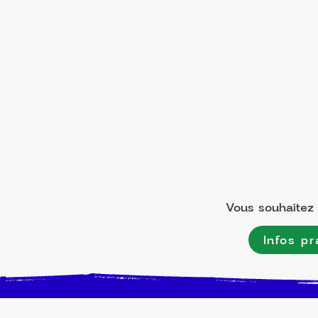
Vous souhaitez l
Infos pr