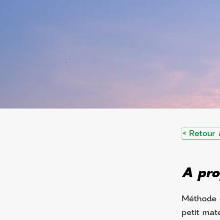
< Retour 
A pro
Méthode d
petit mat