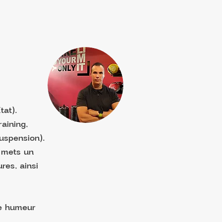
tat).
aining,
uspension).
e mets un
res, ainsi
s
ne humeur