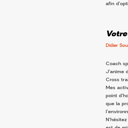
afin d'opt
Votre
Didier So
Coach spo
J'anime d
Cross tra
Mes activ
point d'h
que la pr
l'environ
N'hésitez
est de mi