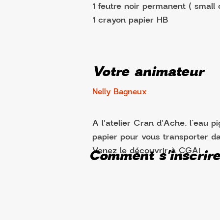
1 feutre noir permanent ( small 
1 crayon papier HB
Votre animateur
Nelly Bagneux
A l'atelier Cran d'Ache, l’eau
papier pour vous transporter da
Comment s'inscrir
Venez le découvrir à CGA!