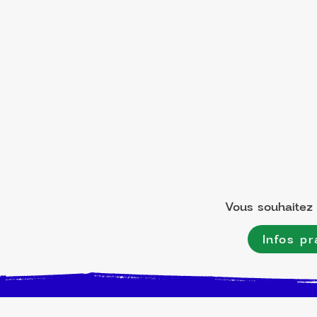
Vous souhaitez l
Infos pr