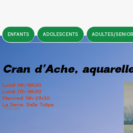
ENFANTS
ADOLESCENTS
ADULTES/SENIO
Cran d'Ache, aquarell
Lundi 14h-16h30
Lundi 17h-19h30
Mercredi 19h-21h30
La Serre, Salle Tulipe
111€/an