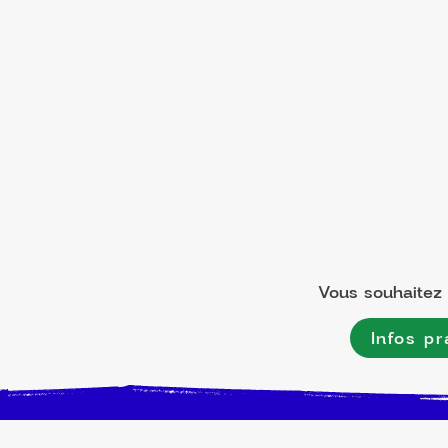
Vous souhaitez l
Infos pr