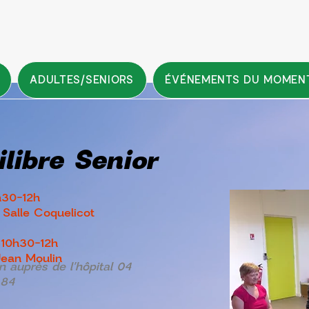
ADULTES/SENIORS
ÉVÉNEMENTS DU MOMEN
libre Senior
h30-12h
 Salle Coquelicot
 10h30-12h
ean Moulin
on auprès de l'hôpital 04
 84