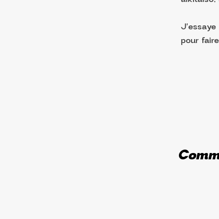
J'essaye 
pour fair
Comme