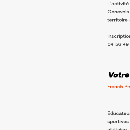
L'activit
Genevois 
territoire
Inscripti
04 56 49 
Votre
Francis Pe
Educateur
sportives
aikitaiso,