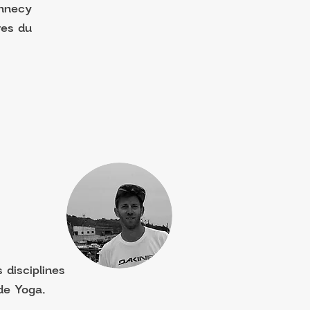
Annecy
res du
 disciplines
de Yoga,