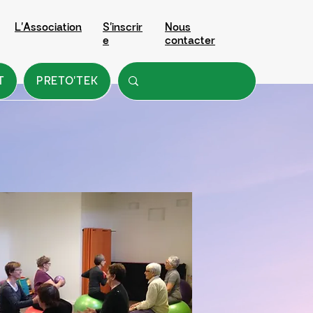
L'Association
S'inscrir
Nous
e
contacter
T
PRETO'TEK