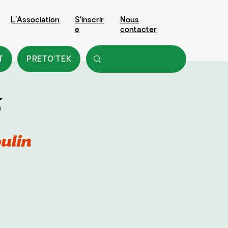
L'Association
S'inscrir
Nous
e
contacter
T
PRETO'TEK
ulin