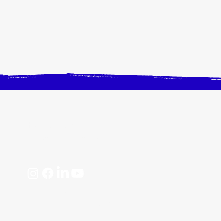
CONTACTEZ-NOUS
Horaires, plan d'accès
📩 contact@crangevrieranimation.com
Mentions légales
Politiques de confidentialité