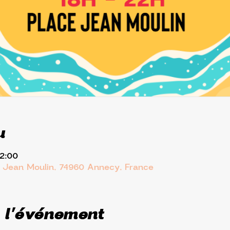
u
22:00
. Jean Moulin, 74960 Annecy, France
 l'événement