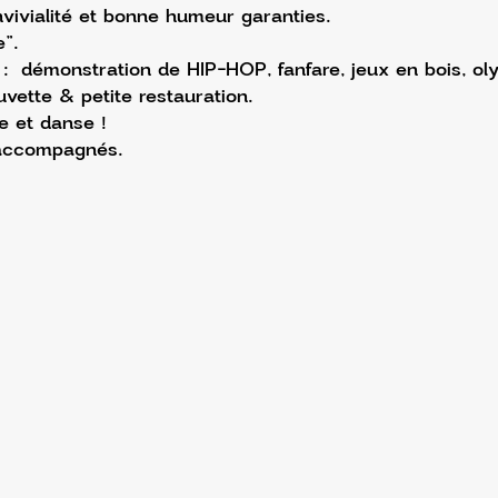
ivialité et bonne humeur garanties.
”.
:  démonstration de HIP-HOP, fanfare, jeux en bois, ol
vette & petite restauration. 
e et danse !
 accompagnés.