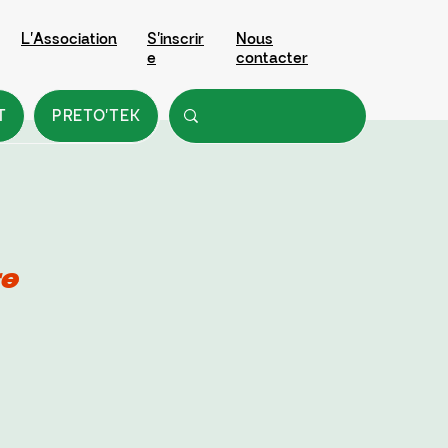
L'Association
S'inscrir
Nous
e
contacter
T
PRETO'TEK
re