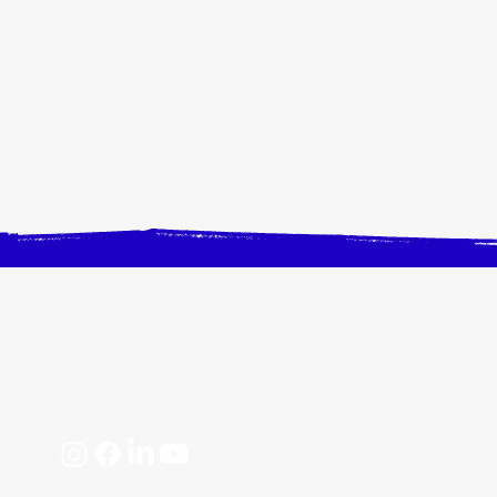
CONTACTEZ-NOUS
Horaires, plan d'accès
📩 contact@crangevrieranimation.com
Mentions légales